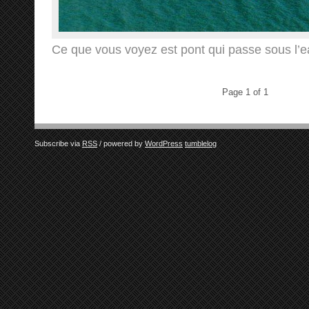
Ce que vous voyez est pont qui passe sous l’
Page 1 of 1
Subscribe via
RSS
/ powered by
WordPress
tumblelog